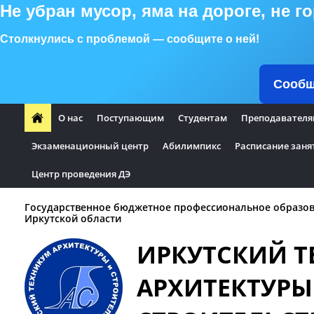
Не убран мусор, яма на дороге, не 
Столкнулись с проблемой — сообщите о ней!
Сообщ
О нас
Поступающим
Студентам
Преподавателя
Экзаменационный центр
Абилимпикс
Расписание заня
Центр проведения ДЭ
Государственное бюджетное профессиональное образо
Иркутской области
ИРКУТСКИЙ 
АРХИТЕКТУРЫ