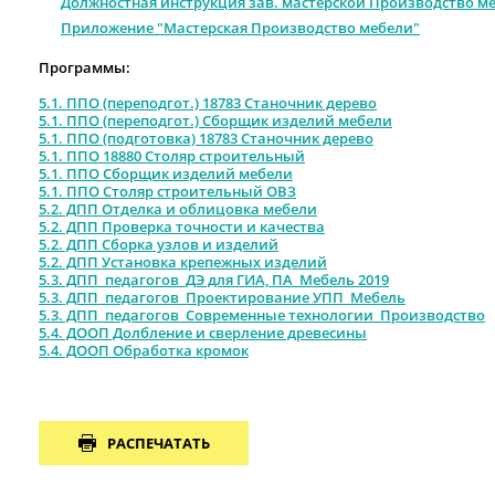
Должностная инструкция зав. мастерской Производство м
Приложение "Мастерская Производство мебели"
Программы:
5.1. ППО (переподгот.) 18783 Станочник дерево
5.1. ППО (переподгот.) Сборщик изделий мебели
5.1. ППО (подготовка) 18783 Станочник дерево
5.1. ППО 18880 Столяр строительный
5.1. ППО Сборщик изделий мебели
5.1. ППО Столяр строительный ОВЗ
5.2. ДПП Отделка и облицовка мебели
5.2. ДПП Проверка точности и качества
5.2. ДПП Сборка узлов и изделий
5.2. ДПП Установка крепежных изделий
5.3. ДПП_педагогов_ДЭ для ГИА, ПА_Мебель 2019
5.3. ДПП_педагогов_Проектирование УПП_Мебель
5.3. ДПП_педагогов_Современные технологии_Производство
5.4. ДООП Долбление и сверление древесины
5.4. ДООП Обработка кромок
РАСПЕЧАТАТЬ