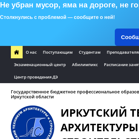
Не убран мусор, яма на дороге, не 
Столкнулись с проблемой — сообщите о ней!
Сообщ
О нас
Поступающим
Студентам
Преподавателя
Экзаменационный центр
Абилимпикс
Расписание заня
Центр проведения ДЭ
Государственное бюджетное профессиональное образо
Иркутской области
ИРКУТСКИЙ 
АРХИТЕКТУРЫ