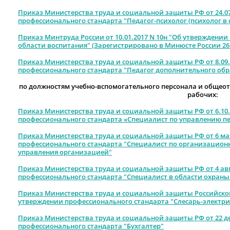
Приказ Министерства труда и социальной защиты РФ от 24.07
профессионального стандарта "Педагог-психолог (психолог в
Приказ Минтруда России от 10.01.2017 N 10н "Об утверждени
области воспитания" (Зарегистрировано в Минюсте России 26.0
Приказ Министерства труда и социальной защиты РФ от 8.09.
профессионального стандарта "Педагог дополнительного обр
по должностям учебно-вспомогательного персонала и общео
рабочих:
Приказ Министерства труда и социальной защиты РФ от 6.10.
профессионального стандарта «Специалист по управлению п
Приказ Министерства труда и социальной защиты РФ от 6 мая 
профессионального стандарта "Специалист по организацио
управления организацией"
Приказ Министерства труда и социальной защиты РФ от 4 авгу
профессионального стандарта "Специалист в области охраны
Приказ Министерства труда и социальной защиты Российской
утверждении профессионального стандарта "Слесарь-электри
Приказ Министерства труда и социальной защиты РФ от 22 дек
профессионального стандарта "Бухгалтер"