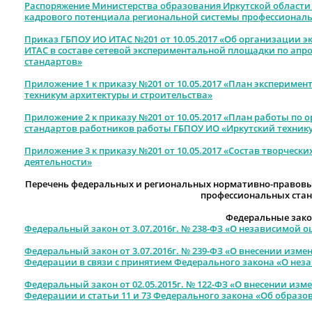
Распоряжение Министерства образования Иркутской области №
кадрового потенциала региональной системы профессионал
Приказ ГБПОУ ИО ИТАС №201 от 10.05.2017 «Об организации 
ИТАС в составе сетевой экспериментальной площадки по ап
стандартов»
Приложение 1 к приказу №201 от 10.05.2017 «План экспериме
техникум архитектуры и строительства»
Приложение 2 к приказу №201 от 10.05.2017 «План работы п
стандартов работников работы ГБПОУ ИО «Иркутский технику
Приложение 3 к приказу №201 от 10.05.2017 «Состав творческ
деятельности»
Перечень федеральных и региональных нормативно-правовы
профессиональных ста
Федеральные зак
Федеральный закон от 3.07.2016г. № 238-ФЗ «О независимой 
Федеральный закон от 3.07.2016г. № 239-ФЗ «О внесении изме
Федерации в связи с принятием Федерального закона «О не
Федеральный закон от 02.05.2015г. № 122-ФЗ «О внесении изм
Федерации и статьи 11 и 73 Федерального закона «Об образ