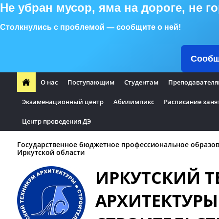
Не убран мусор, яма на дороге, не 
Столкнулись с проблемой — сообщите о ней!
Сообщ
О нас
Поступающим
Студентам
Преподавателя
Экзаменационный центр
Абилимпикс
Расписание заня
Центр проведения ДЭ
Государственное бюджетное профессиональное образо
Иркутской области
ИРКУТСКИЙ 
АРХИТЕКТУРЫ