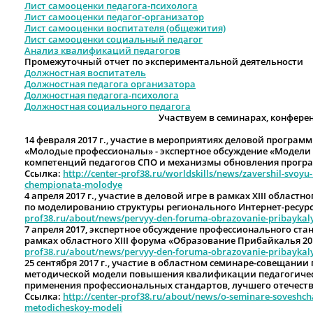
Лист самооценки педагога-психолога
Лист самооценки педагог-организатор
Лист самооценки воспитателя (общежития)
Лист самооценки социальный педагог
Анализ квалификаций педагогов
Промежуточный отчет по экспериментальной деятельности
Должностная воспитатель
Должностная педагога организатора
Должностная педагога-психолога
Должностная социального педагога
Участвуем в семинарах, конфере
14 февраля 2017 г., участие в мероприятиях деловой програм
«Молодые профессионалы» - экспертное обсуждение «Модел
компетенций педагогов СПО и механизмы обновления програ
Ссылка:
http://center-prof38.ru/worldskills/news/zavershil-svoyu
chempionata-molodye
4 апреля 2017 г., участие в деловой игре в рамках XIII облас
по моделированию структуры регионального Интернет-ресурс
prof38.ru/about/news/pervyy-den-foruma-obrazovanie-pribaykal
7 апреля 2017, экспертное обсуждение профессионального ста
рамках областного XIII форума «Образование Прибайкалья 20
prof38.ru/about/news/pervyy-den-foruma-obrazovanie-pribaykal
25 сентября 2017 г., участие в областном семинаре-совещани
методической модели повышения квалификации педагогическ
применения профессиональных стандартов, лучшего отечест
Ссылка:
http://center-prof38.ru/about/news/o-seminare-soveshch
metodicheskoy-modeli