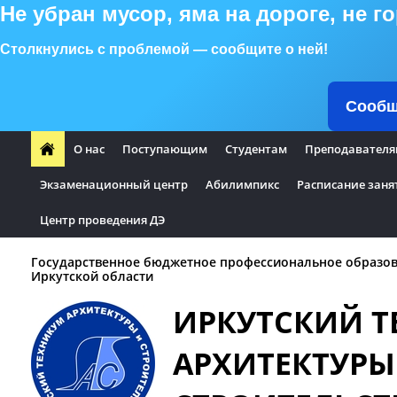
Не убран мусор, яма на дороге, не 
Столкнулись с проблемой — сообщите о ней!
Сообщ
О нас
Поступающим
Студентам
Преподавателя
Экзаменационный центр
Абилимпикс
Расписание заня
Центр проведения ДЭ
Государственное бюджетное профессиональное образо
Иркутской области
ИРКУТСКИЙ 
АРХИТЕКТУРЫ