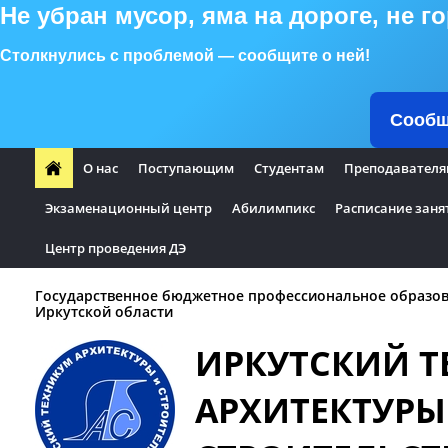
Не убран мусор, яма на дороге, не 
Столкнулись с проблемой — сообщите о ней!
Сообщ
О нас
Поступающим
Студентам
Преподавателя
Экзаменационный центр
Абилимпикс
Расписание заня
Центр проведения ДЭ
Государственное бюджетное профессиональное образо
Иркутской области
ИРКУТСКИЙ 
АРХИТЕКТУРЫ