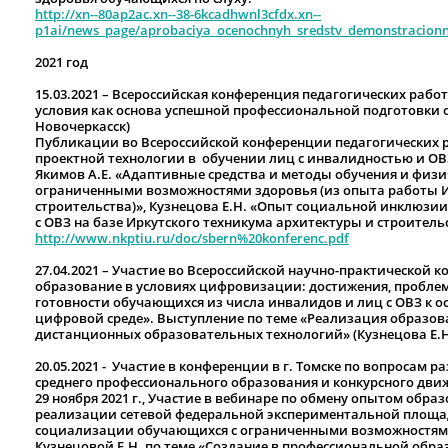
http://xn--80ap2ac.xn--38-6kcadhwnl3cfdx.xn--
p1ai/news_page/aprobaciya_ocenochnyh_sredstv_demonstracio
2021 год
15.03.2021 – Всероссийская конференция педагогических ра
условия как основа успешной профессиональной подготовки 
Новочеркасск)
Публикации во Всероссийской конференции педагогических р
проектной технологии в обучении лиц с инвалидностью и ОВЗ
Якимов А.Е. «Адаптивные средства и методы обучения и физ
ограниченными возможностями здоровья (из опыта работы И
строительства)», Кузнецова Е.Н. «Опыт социальной инклюзи
с ОВЗ на базе Иркутского техникума архитектуры и строитель
http://www.nkptiu.ru/doc/sbern%20konferenc.pdf
27.04.2021 – Участие во Всероссийской научно-практическо
образование в условиях цифровизации: достижения, пробле
готовности обучающихся из числа инвалидов и лиц с ОВЗ к 
цифровой среде». Выступление по теме «Реализация образо
дистанционных образовательных технологий» (Кузнецова Е.Н
20.05.2021 - Участие в конференции в г. Томске по вопросам 
среднего профессионального образования и конкурсного дв
29 ноября 2021 г., Участие в вебинаре по обмену опытом обр
реализации сетевой федеральной экспериментальной площа
социализации обучающихся с ограниченными возможностями
Кузнецовой Е.Н. по теме «Создание в профессиональной обр