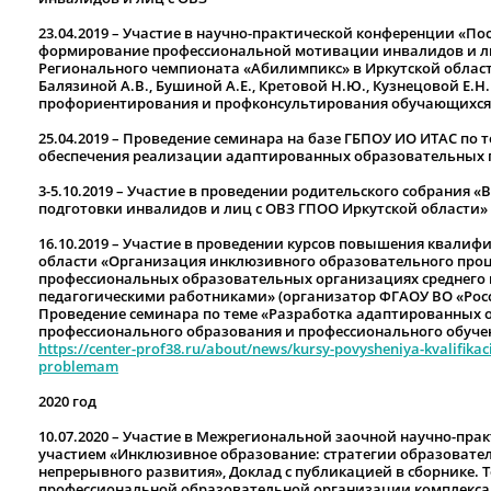
23.04.2019 – Участие в научно-практической конференции «П
формирование профессиональной мотивации инвалидов и лиц
Регионального чемпионата «Абилимпикс» в Иркутской област
Балязиной А.В., Бушиной А.Е., Кретовой Н.Ю., Кузнецовой Е.
профориентирования и профконсультирования обучающихся 
25.04.2019 – Проведение семинара на базе ГБПОУ ИО ИТАС по
обеспечения реализации адаптированных образовательных 
3-5.10.2019 – Участие в проведении родительского собрания 
подготовки инвалидов и лиц с ОВЗ ГПОО Иркутской области»
16.10.2019 – Участие в проведении курсов повышения квалиф
области «Организация инклюзивного образовательного проце
профессиональных образовательных организациях среднего
педагогическими работниками» (организатор ФГАОУ ВО «Рос
Проведение семинара по теме «Разработка адаптированных 
профессионального образования и профессионального обуче
https://center-prof38.ru/about/news/kursy-povysheniya-kvalifikac
problemam
2020 год
10.07.2020 – Участие в Межрегиональной заочной научно-пр
участием «Инклюзивное образование: стратегии образовате
непрерывного развития», Доклад с публикацией в сборнике. 
профессиональной образовательной организации комплекса