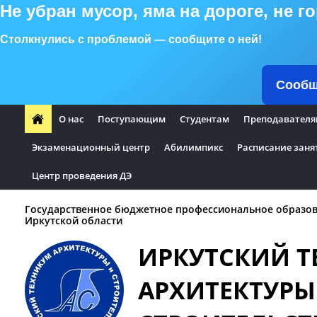
Не убран мусор, яма на дороге, не 
Столкнулись с проблемой — сообщите о ней!
Сообщ
О нас
Поступающим
Студентам
Преподавателя
Экзаменационный центр
Абилимпикс
Расписание заня
Центр проведения ДЭ
Государственное бюджетное профессиональное образо
Иркутской области
ИРКУТСКИЙ 
АРХИТЕКТУРЫ