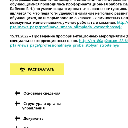
обучающимися проводилась профориентационная работа сила
Бабенко Е.Н.) по умению адаптироваться в разных ситуация
является то, что педагоги уделяют внимание не только разв
обучающихся, но и формированию ключевых личностных навы
коммуникативные навыки, умение работать в команде.
http:/
p1ai/news_page/profilnaya_smena_olimpiada_vozmozhnostej/
15.11.2022 – Проведение профориентационных мероприятий 
специальных коррекционных школ.
http://xn--80ap2ac.xn--38-
p1ai/news_page/professionalnaya_proba_stolyar_stroitelnyj/
РАСПЕЧАТАТЬ
Основные сведения
Структура и органы
управления
Документы