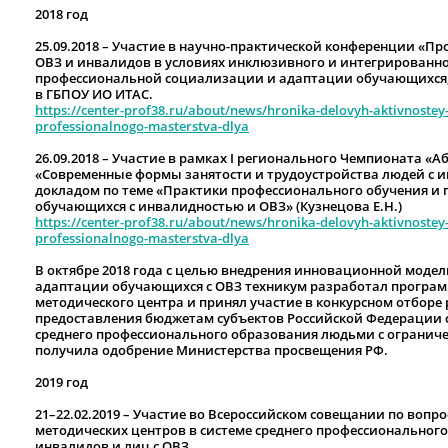
2018 год
25.09.2018 – Участие в научно-практической конференции «
ОВЗ и инвалидов в условиях инклюзивного и интегрированно
профессиональной социализации и адаптации обучающихся
в ГБПОУ ИО ИТАС.
https://center-prof38.ru/about/news/hronika-delovyh-aktivnoste
professionalnogo-masterstva-dlya
26.09.2018 – Участие в рамках I регионального Чемпионата «
«Современные формы занятости и трудоустройства людей с и
докладом по теме «Практики профессионального обучения и
обучающихся с инвалидностью и ОВЗ» (Кузнецова Е.Н.)
https://center-prof38.ru/about/news/hronika-delovyh-aktivnoste
professionalnogo-masterstva-dlya
В октябре 2018 года с целью внедрения инновационной мод
адаптации обучающихся с ОВЗ техникум разработал программ
методического центра и принял участие в конкурсном отборе
предоставления бюджетам субъектов Российской Федерации с
среднего профессионального образования людьми с ограни
получила одобрение Министерства просвещения РФ.
2019 год
21–22.02.2019 – Участие во Всероссийском совещании по вопр
методических центров в системе среднего профессиональног
инвалидов и лиц с ОВЗ