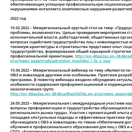
обеспечивающих успешную профессиональную социализаци
нарушениями интеллекта (комплексные нарушения развития)
2022 год
15.02.2022 – Межрегиональный круглый стол на тему: «Трудоу
проблемы, возможности». Целью проведения мероприятия ст
исполнительной власти, работодателей, общественных орган
вопросах содействия трудоустройства лиц с инвалидностью 
техникум архитектуры и строительства представил опыт соц
трудоустройства, формирование общей карьерной стратегии
профессиональной ориентации.
http://xn--80ap2ac.xn--38-6kca
p1ai/news_page/trudoustrojstvo_invalidov_i_lic_s_ovz/
15.04.2022 – Межрегиональный вебинар на тему «Являются ли
ОВЗ и инвалидов другими или особенными. Практики разра
программ». В повестку вебинара входило обсуждение актуал
особенности содержания профориентационной и коррекцион
нозологических групп.
http://xn--80ap2ac.xn--38-6kcadhwnl3cfdx.xn--p1ai/news_page/veb
24.05.2023 – Межрегиональная с международным участием на
вопросы профориентации и трудоустройства обучающихся из 
регионального рынка труда». Участие с презентацией опыта
площадке «Актуальные подходы и эффективные практики пр
обучающихся с ОВЗ и инвалидов» по темам «Обеспечение дос
обучения и профессионального образования для лиц с ОВЗ и 
СПО), «Комплексное педагогическое сопровождение обучающих