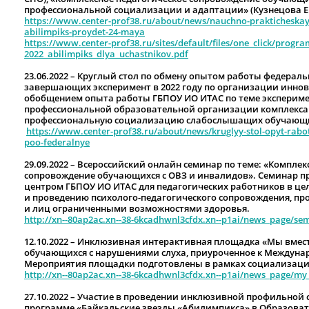
профессиональной социализации и адаптации» (Кузнецова Е.Н
https://www.center-prof38.ru/about/news/nauchno-prakticheska
abilimpiks-proydet-24-maya
https://www.center-prof38.ru/sites/default/files/one_click/prog
2022_abilimpiks_dlya_uchastnikov.pdf
23.06.2022 – Круглый стол по обмену опытом работы федера
завершающих эксперимент в 2022 году по организации иннов
обобщением опыта работы ГБПОУ ИО ИТАС по теме эксперим
профессиональной образовательной организации комплекса
профессиональную социализацию слабослышащих обучающих
https://www.center-prof38.ru/about/news/kruglyy-stol-opyt-rabot
poo-federalnye
29.09.2022 – Всероссийский онлайн семинар по теме: «Компле
сопровождение обучающихся с ОВЗ и инвалидов». Семинар п
центром ГБПОУ ИО ИТАС для педагогических работников в це
и проведению психолого-педагогического сопровождения, п
и лиц ограниченными возможностями здоровья.
http://xn--80ap2ac.xn--38-6kcadhwnl3cfdx.xn--p1ai/news_page/se
12.10.2022 – Инклюзивная интерактивная площадка «Мы вместе
обучающихся с нарушениями слуха, приуроченное к Международ
Мероприятия площадки подготовлены в рамках социализации
http://xn--80ap2ac.xn--38-6kcadhwnl3cfdx.xn--p1ai/news_page/my
27.10.2022 – Участие в проведении инклюзивной профильно
программе «Байкальские звезды «Абилимпикса» в Образовате