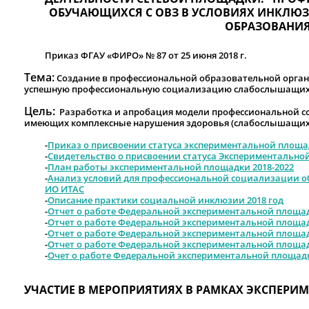
ОБУЧАЮЩИХСЯ С ОВЗ В УСЛОВИЯХ ИНКЛЮ
ОБРАЗОВАНИЯ
Приказ ФГАУ «ФИРО» № 87 от 25 июня 2018 г.
Тема:
Создание в профессиональной образовательной орга
успешную профессиональную социализацию слабослышащих 
Цель:
Разработка и апробация модели профессиональной 
имеющих комплексные нарушения здоровья (слабослышащих 
-
Приказ о присвоении статуса экспериментальной площадк
-
Свидетельство о присвоении статуса Экспериментально
-
План работы экспериментальной площадки 2018-2022
-
Анализ условий для профессиональной социализации о
ИО ИТАС
-
Описание практики социальной инклюзии 2018 год
-
Отчет о работе Федеральной экспериментальной площад
-
Отчет о работе Федеральной экспериментальной площад
-
Отчет о работе Федеральной экспериментальной площад
-
Отчет о работе Федеральной экспериментальной площад
-
Очет о работе Федеральной экспериментальной площадки
УЧАСТИЕ В МЕРОПРИЯТИЯХ В РАМКАХ ЭКСПЕРИ