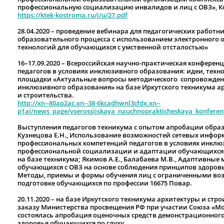
профессиональную социализацию инвалидов и лиц с ОВЗ», К
https://ktek-kostroma.ru/i/u/27.pdf
28.04.2020 – проведение вебинара для педагогических работ
образовательного процесса с использованием электронного
технологий для обучающихся с умственной отсталостью»
16–17.09.2020 – Всероссийская научно-практическая конфере
педагогов в условиях инклюзивного образования: идеи, техн
площадки «Актуальные вопросы методического сопровождени
инклюзивного образования» на базе Иркутского техникума а
и строительства.
http://xn--80ap2ac.xn--38-6kcadhwnl3cfdx.xn--
p1ai/news_page/vserossijskaya_nauchnoprakticheskaya_konferen
Выступления педагогов техникума с опытом апробации образ
Кузнецова Е.Н., Использование возможностей сетевых инфо
профессиональных компетенций педагогов в условиях инклюз
профессиональной социализации и адаптации обучающихся 
на базе техникума; Якимов А.Е., Балабаева М.В., Адаптивны
обучающихся с ОВЗ на основе соблюдения принципов здоровье
Методы, приемы и формы обучения лиц с ограниченными во
подготовке обучающихся по профессии 16675 Повар.
20.11.2020 – на базе Иркутского техникума архитектуры и стр
заказу Министерства просвещения РФ при участии Союза «Мо
состоялась апробация оценочных средств демонстрационног
здоровья обучающихся по слуху.