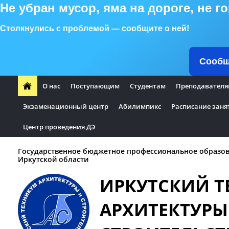
Не убран мусор, яма на дороге, не 
Столкнулись с проблемой — сообщите о ней!
Сообщ
О нас
Поступающим
Студентам
Преподавателя
Экзаменационный центр
Абилимпикс
Расписание заня
Центр проведения ДЭ
Государственное бюджетное профессиональное образо
Иркутской области
ИРКУТСКИЙ 
АРХИТЕКТУРЫ