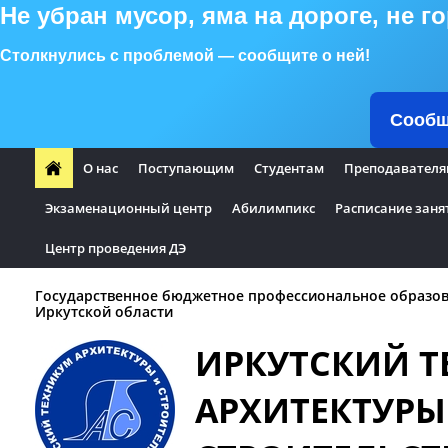
Не убран мусор, яма на дороге, не 
Столкнулись с проблемой — сообщите о ней!
Сообщ
О нас
Поступающим
Студентам
Преподавателя
Экзаменационный центр
Абилимпикс
Расписание заня
Центр проведения ДЭ
Государственное бюджетное профессиональное образо
Иркутской области
ИРКУТСКИЙ 
АРХИТЕКТУРЫ