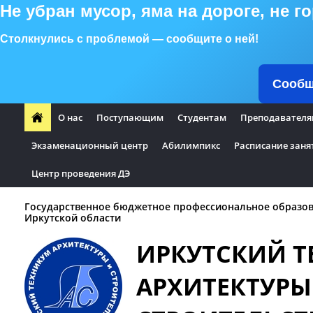
Не убран мусор, яма на дороге, не 
Столкнулись с проблемой — сообщите о ней!
Сообщ
О нас
Поступающим
Студентам
Преподавателя
Экзаменационный центр
Абилимпикс
Расписание заня
Центр проведения ДЭ
Государственное бюджетное профессиональное образо
Иркутской области
ИРКУТСКИЙ 
АРХИТЕКТУРЫ