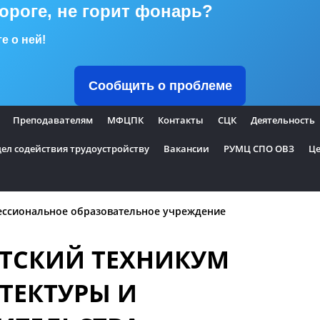
дороге, не горит фонарь?
е о ней!
Сообщить о проблеме
Преподавателям
МФЦПК
Контакты
СЦК
Деятельность
ел содействия трудоустройству
Вакансии
РУМЦ СПО ОВЗ
Це
ессиональное образовательное учреждение
ТСКИЙ ТЕХНИКУМ
ТЕКТУРЫ И