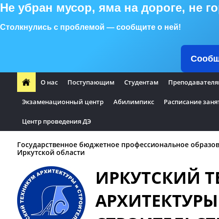
Не убран мусор, яма на дороге, не 
Столкнулись с проблемой — сообщите о ней!
Сообщ
О нас
Поступающим
Студентам
Преподавателя
Экзаменационный центр
Абилимпикс
Расписание заня
Центр проведения ДЭ
Государственное бюджетное профессиональное образо
Иркутской области
ИРКУТСКИЙ 
АРХИТЕКТУРЫ