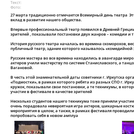
Текст
Фото
27 марта традиционно отмечается Всемирный день театра
Эт
вклад в развитие нашего общества.
Впервые профессиональный театр появился в Древней Греции
зрителей
, показывали постановки двух жанров – комедии и 
История русского театра началась во времена скоморохов, ве
публичный театр, здание которого называлось «комедийной
Русские мастера во все времена находились в авангарде мир
актеров учили мастерству по системе Станиславского, а танцо
Вагановой.
В честь этой знаменательной даты советники г. Иркутска ор
«Подмостки», в рамках которого ребята из разных СПО г. Ирк
кружок, показывали свои постановки, а те техникумы, в кот
участие в фестивале в качестве зрителей
Несколько студентов нашего техникума тоже приняли участие
очень порадовала невероятная игра актеров, шикарные кост
мероприятия в целом, а также, в рамках фестиваля проводили
попробовать себя в новом амплуа