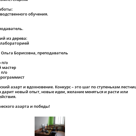
аботы:
водственного обучения.
подаватель.
ий из дерева:
 лабораторией
 Ольга Борисовна, преподаватель
 п/о
й мастер
 п/о
программист
еский азарт и вдохновение. Конкурс – это шаг по ступенькам лестн
дарит новый опыт, новые идеи, желание меняться и расти или
ействия.
еского азарта и победы!