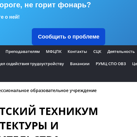
дороге, не горит фонарь?
е о ней!
Сообщить о проблеме
Преподавателям
МФЦПК
Контакты
СЦК
Деятельность
ел содействия трудоустройству
Вакансии
РУМЦ СПО ОВЗ
Це
ессиональное образовательное учреждение
ТСКИЙ ТЕХНИКУМ
ТЕКТУРЫ И