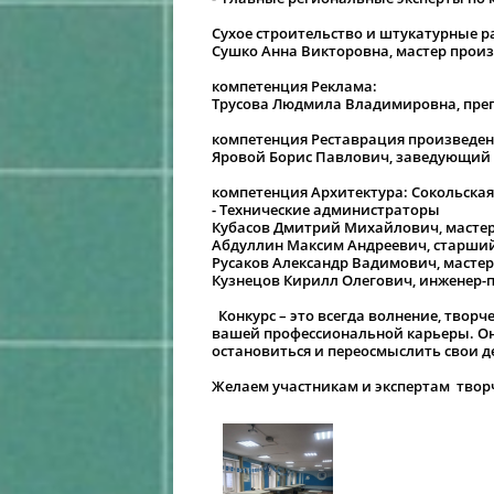
Сухое строительство и штукатурные р
Сушко Анна Викторовна, мастер произ
компетенция Реклама:
Трусова Людмила Владимировна, пре
компетенция Реставрация произведен
Яровой Борис Павлович, заведующий
компетенция Архитектура: Сокольская
- Технические администраторы
Кубасов Дмитрий Михайлович, мастер
Абдуллин Максим Андреевич, старши
Русаков Александр Вадимович, мастер
Кузнецов Кирилл Олегович, инженер-
Конкурс – это всегда волнение, творч
вашей профессиональной карьеры. Он 
остановиться и переосмыслить свои д
Желаем участникам и экспертам творч