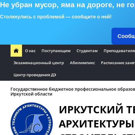
Не убран мусор, яма на дороге, не 
Столкнулись с проблемой — сообщите о ней!
Сообщ
О нас
Поступающим
Студентам
Преподавателя
Экзаменационный центр
Абилимпикс
Расписание заня
Центр проведения ДЭ
Государственное бюджетное профессиональное образо
Иркутской области
ИРКУТСКИЙ 
АРХИТЕКТУРЫ