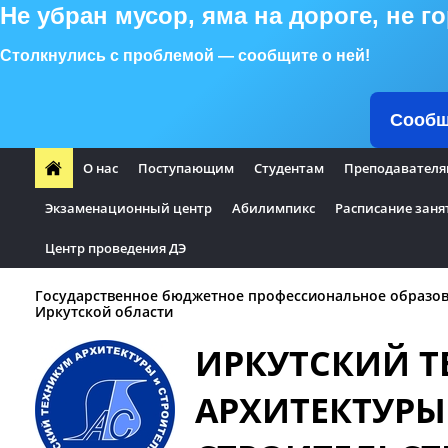
Не убран мусор, яма на дороге, не 
Столкнулись с проблемой — сообщите о ней!
Сообщ
О нас
Поступающим
Студентам
Преподавателя
Экзаменационный центр
Абилимпикс
Расписание заня
Центр проведения ДЭ
Государственное бюджетное профессиональное образо
Иркутской области
ИРКУТСКИЙ 
АРХИТЕКТУРЫ