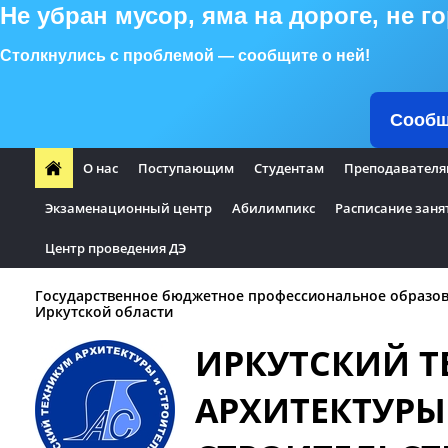
Не убран мусор, яма на дороге, не 
Столкнулись с проблемой — сообщите о ней!
Сообщ
О нас
Поступающим
Студентам
Преподавателя
Экзаменационный центр
Абилимпикс
Расписание заня
Центр проведения ДЭ
Государственное бюджетное профессиональное образо
Иркутской области
ИРКУТСКИЙ 
АРХИТЕКТУРЫ