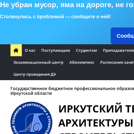
Не убран мусор, яма на дороге, не 
Столкнулись с проблемой — сообщите о ней!
Сообщ
О нас
Поступающим
Студентам
Преподавателя
Экзаменационный центр
Абилимпикс
Расписание заня
Центр проведения ДЭ
Государственное бюджетное профессиональное образо
Иркутской области
ИРКУТСКИЙ 
АРХИТЕКТУРЫ