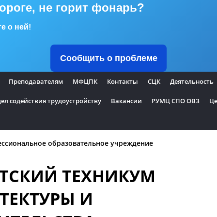
дороге, не горит фонарь?
е о ней!
Сообщить о проблеме
Преподавателям
МФЦПК
Контакты
СЦК
Деятельность
ел содействия трудоустройству
Вакансии
РУМЦ СПО ОВЗ
Це
ессиональное образовательное учреждение
ТСКИЙ ТЕХНИКУМ
ТЕКТУРЫ И