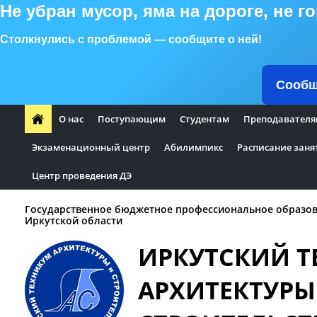
Не убран мусор, яма на дороге, не 
Столкнулись с проблемой — сообщите о ней!
Сообщ
О нас
Поступающим
Студентам
Преподавателя
Экзаменационный центр
Абилимпикс
Расписание заня
Центр проведения ДЭ
Государственное бюджетное профессиональное образо
Иркутской области
ИРКУТСКИЙ 
АРХИТЕКТУРЫ