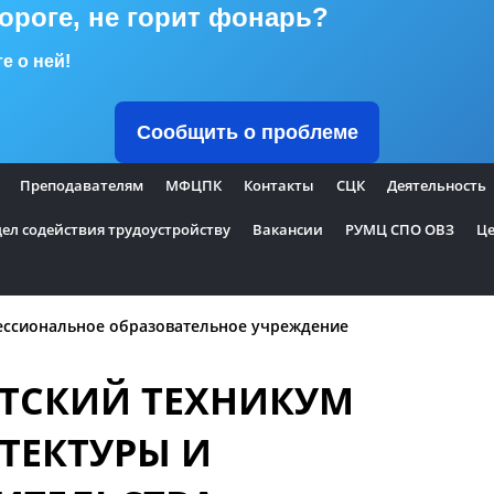
дороге, не горит фонарь?
е о ней!
Сообщить о проблеме
Преподавателям
МФЦПК
Контакты
СЦК
Деятельность
ел содействия трудоустройству
Вакансии
РУМЦ СПО ОВЗ
Це
ессиональное образовательное учреждение
ТСКИЙ ТЕХНИКУМ
ТЕКТУРЫ И