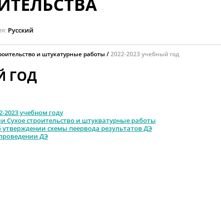
ИТЕЛЬСТВА
ия
Русский
троительство и штукатурные работы
2022-2023 учебный год
Й ГОД
2-2023 учебном году
и Сухое строительство и штукватурные работы
Об утверждении схемы пеервода результатов ДЭ
О проведении ДЭ