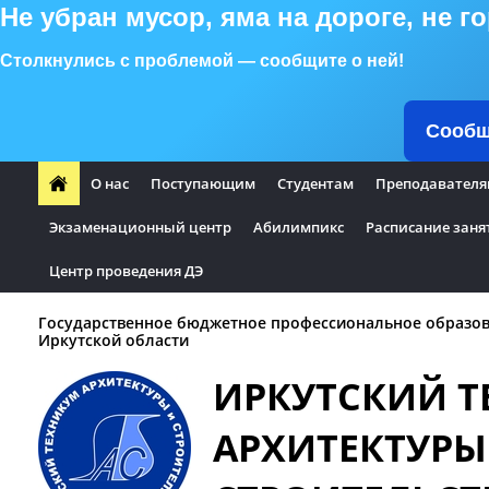
Не убран мусор, яма на дороге, не 
Столкнулись с проблемой — сообщите о ней!
Сообщ
О нас
Поступающим
Студентам
Преподавателя
Экзаменационный центр
Абилимпикс
Расписание заня
Центр проведения ДЭ
Государственное бюджетное профессиональное образо
Иркутской области
ИРКУТСКИЙ 
АРХИТЕКТУРЫ