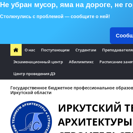
Не убран мусор, яма на дороге, не 
Столкнулись с проблемой — сообщите о ней!
Сообщ
О нас
Поступающим
Студентам
Преподавателя
Экзаменационный центр
Абилимпикс
Расписание заня
Центр проведения ДЭ
Государственное бюджетное профессиональное образо
Иркутской области
ИРКУТСКИЙ 
АРХИТЕКТУРЫ