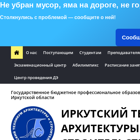
Не убран мусор, яма на дороге, не 
Столкнулись с проблемой — сообщите о ней!
Сообщ
О нас
Поступающим
Студентам
Преподавателя
Экзаменационный центр
Абилимпикс
Расписание заня
Центр проведения ДЭ
Государственное бюджетное профессиональное образо
Иркутской области
ИРКУТСКИЙ 
АРХИТЕКТУРЫ